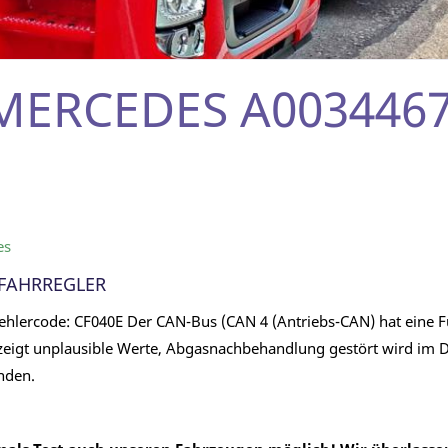
 MERCEDES A0034467
es
 FAHRREGLER
 Fehlercode: CF040E Der CAN-Bus (CAN 4 (Antriebs-CAN) hat eine F
eigt unplausible Werte, Abgasnachbehandlung gestört wird im Di
nden.