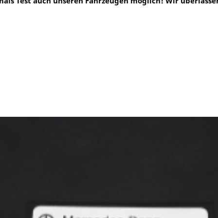
tmals Test auch unseren Fahrzeugen möglich! Wir überlasse